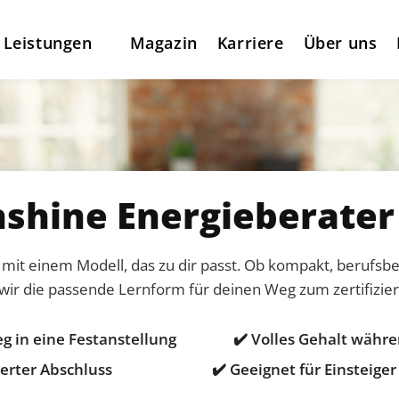
 Leistungen
Magazin
Karriere
Über uns
nshine Energieberate
 mit einem Modell, das zu dir passt. Ob kompakt, berufsb
ir die passende Lernform für deinen Weg zum zertifizier
ieg in eine Festanstellung
✔️ Volles Gehalt währ
zierter Abschluss
✔️ Geeignet für Einsteige